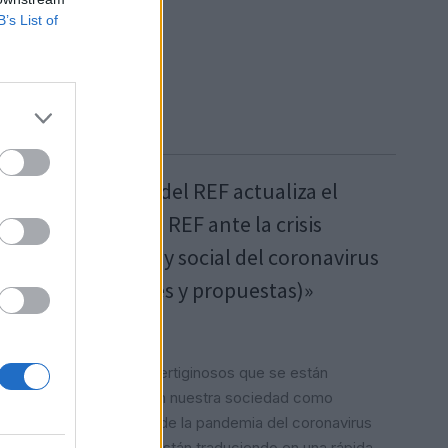
B’s List of
La Cátedra del REF actualiza el
informe «El REF ante la crisis
económica y social del coronavirus
(Reflexiones y propuestas)»
mayo 12, 2020
Los cambios vertiginosos que se están
produciendo en nuestra sociedad como
consecuencia de la pandemia del coronavirus
(Covid‐19) se están traduciendo en una rápida