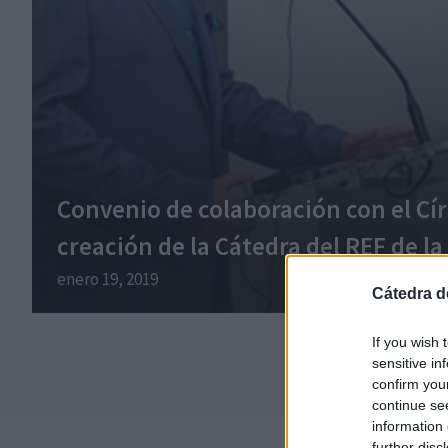
Convenio de colaboración con el Cír
creación de la Cátedra del REF de l
enero 19, 2019
Cátedra d
If you wish 
sensitive in
confirm you
continue se
information 
further disc