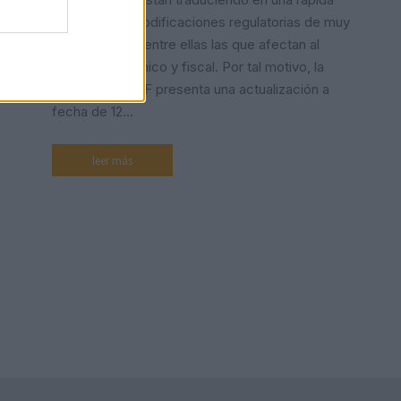
sucesión de modificaciones regulatorias de muy
diversa índole, entre ellas las que afectan al
ámbito económico y fiscal. Por tal motivo, la
Cátedra del REF presenta una actualización a
fecha de 12…
leer más