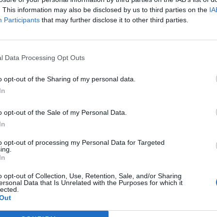
. This information may also be disclosed by us to third parties on the
IA
Participants
that may further disclose it to other third parties.
l Data Processing Opt Outs
o opt-out of the Sharing of my personal data.
Publicada en abierto la Colección
In
«Cátedra del REF»
o opt-out of the Sale of my Personal Data.
In
mayo 25, 2023
to opt-out of processing my Personal Data for Targeted
Los cinco primeros tomos de la Colección
ing.
In
«Cátedra del REF» ya se encuentran disponibles
en abierto, al objeto de facilitar su difusión
o opt-out of Collection, Use, Retention, Sale, and/or Sharing
ersonal Data that Is Unrelated with the Purposes for which it
pública entre todos aquellos que estén
lected.
interesados en el estudio del Régimen
Out
Económico y Fiscal de Canarias, y la sociedad