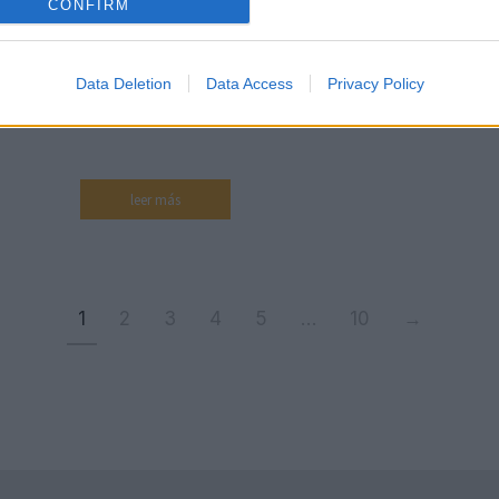
CONFIRM
en general. Tomo 1. La encrucijada del REF.
Origen y actualidad de sus…
Data Deletion
Data Access
Privacy Policy
leer más
1
2
3
4
5
…
10
→