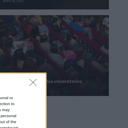
enero 18, 2019
Difusión del REF entre los universitarios
enero 25, 2015
sonal or
ection to
ou may
 personal
out of the
 downstream