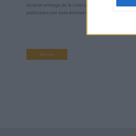
hicieron entrega de la colección de libros
publicados por esta entidad entre 2015 y 2023.…
leer más