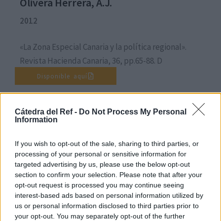
Olivera Herrera, A.J.
2012
«La Zona Especial Canaria y la política regional».
Revista Hacienda Canaria, 36, pp.65-88. D
Disponible aquí
Cátedra del Ref -
Do Not Process My Personal
Olivera Herrera, A.J.
Information
2011
If you wish to opt-out of the sale, sharing to third parties, or
processing of your personal or sensitive information for
targeted advertising by us, please use the below opt-out
«La Zona Especial Canaria: luces y sombras».
section to confirm your selection. Please note that after your
Revista Hacienda Canaria, 33, pp. 93-108.
opt-out request is processed you may continue seeing
Disponible aquí
interest-based ads based on personal information utilized by
us or personal information disclosed to third parties prior to
your opt-out. You may separately opt-out of the further