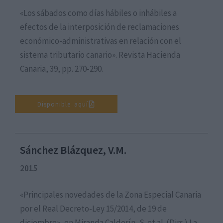
«Los sábados como días hábiles o inhábiles a
efectos de la interposición de reclamaciones
económico-administrativas en relación con el
sistema tributario canario». Revista Hacienda
Canaria, 39, pp. 270-290.
Disponible aquí
Sánchez Blázquez, V.M.
2015
«Principales novedades de la Zona Especial Canaria
por el Real Decreto-Ley 15/2014, de 19 de
diciembre», en Miranda Calderín, S. et al. (Dirs.) La