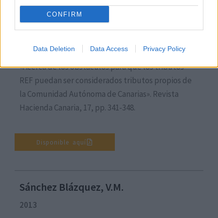
CONFIRM
Hernández González, F.
2006
Data Deletion
Data Access
Privacy Policy
«Acerca de los obstáculos para que los tributos
REF puedan ser considerados tributos propios de
la Comunidad Autónoma de Canarias». Revista
Hacienda Canaria, 17, pp. 341-348.
Disponible aquí
Sánchez Blázquez, V.M.
2013