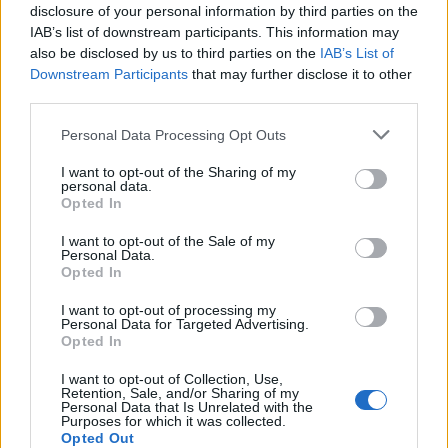
disclosure of your personal information by third parties on the
IAB’s list of downstream participants. This information may
Sánchez Blázquez, V.M.
also be disclosed by us to third parties on the
IAB’s List of
2016
Downstream Participants
that may further disclose it to other
third parties.
«Compatibilidad del régimen especial de la Zona
Personal Data Processing Opt Outs
Especial Canaria y la Deducción por Inversiones en
I want to opt-out of the Sharing of my
Canarias (comentario a la Sentencia del Tribunal
personal data.
Opted In
Superior de Justicia de Canarias de 8 de marzo de
2016)». Revista Hacienda Canaria, 45, pp. 399-414.
I want to opt-out of the Sale of my
Personal Data.
Opted In
I want to opt-out of processing my
Disponible aquí
Personal Data for Targeted Advertising.
Opted In
I want to opt-out of Collection, Use,
Retention, Sale, and/or Sharing of my
Personal Data that Is Unrelated with the
Purposes for which it was collected.
Opted Out