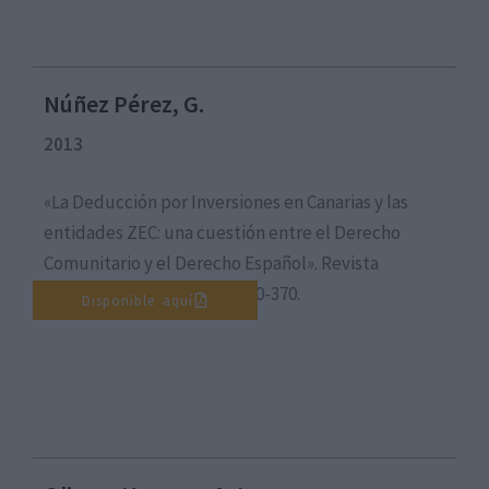
Núñez Pérez, G.
2013
«La Deducción por Inversiones en Canarias y las
entidades ZEC: una cuestión entre el Derecho
Comunitario y el Derecho Español». Revista
Hacienda Canaria, 38, pp.350-370.
Disponible aquí