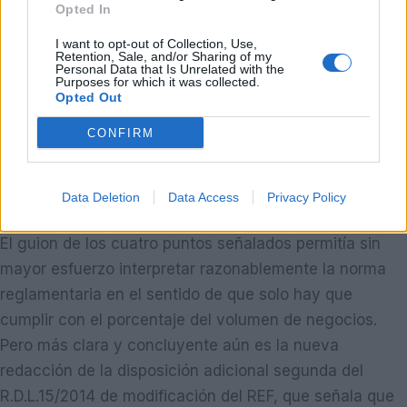
Opted In
pregunta de si las regiones afectadas por las ayudas
I want to opt-out of Collection, Use,
pueden elegir uno de los tres criterios alternativos,
Retention, Sale, and/or Sharing of my
Personal Data that Is Unrelated with the
incluso el que fuese más favorable para los
Purposes for which it was collected.
beneficiarios. La respuesta es contundente al afirmar
Opted Out
que cada región puede escoger el criterio que le sea
CONFIRM
más beneficioso, respetándolo los estados miembros.
Como es conocido por todos, España eligió en su
Data Deletion
Data Access
Privacy Policy
momento el porcentaje sobre el volumen de negocios.
El guion de los cuatro puntos señalados permitía sin
mayor esfuerzo interpretar razonablemente la norma
reglamentaria en el sentido de que solo hay que
cumplir con el porcentaje del volumen de negocios.
Pero más clara y concluyente aún es la nueva
redacción de la disposición adicional segunda del
R.D.L.15/2014 de modificación del REF, que señala que