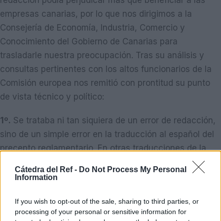
redacción podía perjudicar más que beneficiar a las
empresas canarias, por lo que nos dirigimos a la
Consejería de Economía, Industria, Comercio y
Conocimiento del Gobierno de Canarias para
trasladarle nuestra preocupación. Tras su análisis y
consultas pertinentes con los altos funcionarios de la
Comisión europea nos remitió con prontitud su punto
de vista técnico y político:
1º.
Se trataba ni tan siquiera de un error de redacción,
sino de un simple error en la traducción al español del
precepto reglamentario. En otras traducciones de la
norma modificada se observa que sigue existiendo la
Cátedra del Ref -
Do Not Process My Personal
opción de elegir el porcentaje de referencia entre los
Information
tres señalados, opción que correspondía a cada estado
If you wish to opt-out of the sale, sharing to third parties, or
miembro. Así, por ejemplo, en la traducción al inglés se
processing of your personal or sensitive information for
indica con claridad que la ayuda no debe exceder