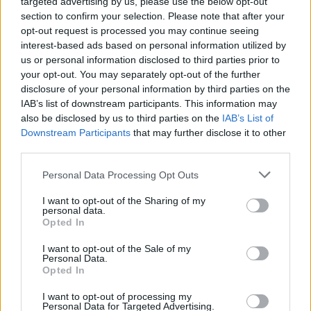
targeted advertising by us, please use the below opt-out
(does not exceed one of the following percentages)
section to confirm your selection. Please note that after your
opt-out request is processed you may continue seeing
uno de los tres porcentajes siguientes:
interest-based ads based on personal information utilized by
us or personal information disclosed to third parties prior to
2º.
Existe una consulta pública de diciembre 2016,
your opt-out. You may separately opt-out of the further
publicada también en la página web DG COMP el 17 de
disclosure of your personal information by third parties on the
IAB’s list of downstream participants. This information may
mayo de 2017 que especifica con total claridad que el
also be disclosed by us to third parties on the
IAB’s List of
importe de las ayudas no sea superior a uno de los
Downstream Participants
that may further disclose it to other
siguientes porcentajes. Es decir, añado, que la
third parties.
aplicación de los porcentajes es alternativa y no han
Personal Data Processing Opt Outs
de cumplirse acumuladamente.
I want to opt-out of the Sharing of my
personal data.
3º.
En la guía práctica del GBER[1] el punto 89 recoge
Opted In
cómo debe aplicarse el art. 15, señalando que las
I want to opt-out of the Sale of my
ayudas no deben exceder a la cantidad resultante de
Personal Data.
Opted In
aplicar uno de los tres métodos alternativos:
I want to opt-out of processing my
Personal Data for Targeted Advertising.
4º.
En la misma guía práctica el punto 90 contesta a la